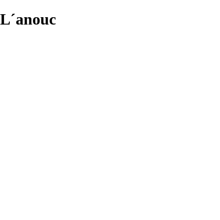
L´anouc