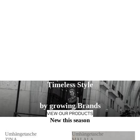
Timeless Style
by growing Brands
VIEW OUR PRODUCTS
New this season
Umhängetasche
Umhängetasche
ZINA
MALALA