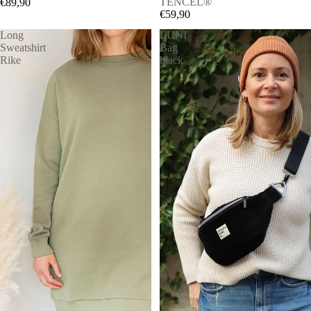
TENCEL®
€89,90
€59,90
Long
LUNI
Sweatshirt
Bag
Rike
black