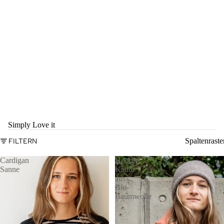
Simply Love it
FILTERN
Spaltenraste
Cardigan
Hoodie
Sanne
Kaddi
aus
Bio-
Baumwolle