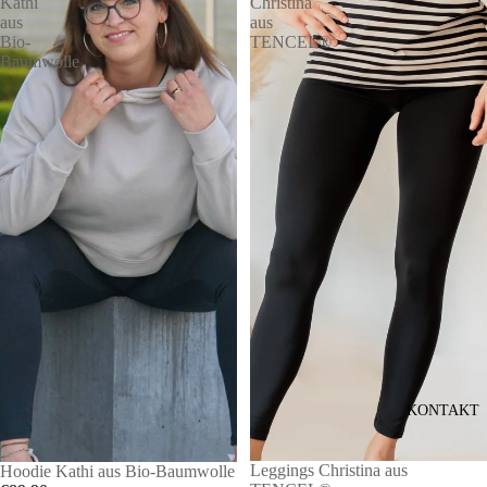
Kathi
Christina
aus
aus
Bio-
TENCEL®
Baumwolle
KONTAKT
Leggings Christina aus
Hoodie Kathi aus Bio-Baumwolle