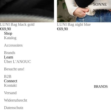
SONNE
NBRILL
EN
LUNI Bag black gold
LUNI Bag night blue
SCHAL
€69,90
€69,90
S
Shop
Katalog
STULPE
Accessoires
N
Brands
STIRNB
Learn
ÄNDER
Über L’ANOUC
Besucht uns!
B2B
Connect
Kontakt
BRANDS
Versand
Widerrufsrecht
Datenschutz