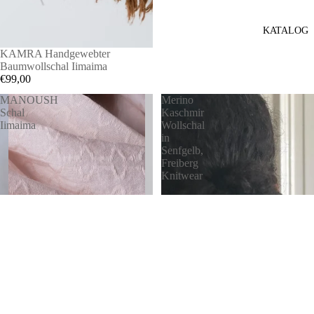
KATALOG
KAMRA Handgewebter
Baumwollschal Iimaima
€99,00
MANOUSH
Merino
Schal
Kaschmir
Iimaima
Wollschal
in
Senfgelb,
Freiberg
Knitwear
MANOUSH Schal Iimaima