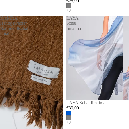
€25,00
KAMRA
LAYA
Handgewebter
Schal
Baumwollschal
Iimaima
Iimaima
LAYA Schal Iimaima
€39,00