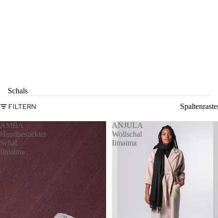
Schals
FILTERN
Spaltenraste
AMBA
ANJULA
Handbestickter
Wollschal
Schal
Iimaima
Iimaima