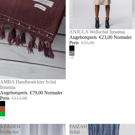
SALE
ANJULA Wollschal Iimaima
Angebotspreis
€23,00
Normaler
Preis
€55,00
SALE
AMBA Handbestickter Schal
Iimaima
Angebotspreis
€79,00
Normaler
Preis
€113,00
AZADEH
FAIZAH
Wollschal
Schal