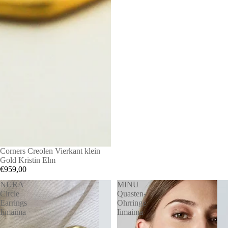
Corners Creolen Vierkant klein
Gold Kristin Elm
€959,00
NURA
MINU
Circle
Quasten-
Earrings
Ohrringe
Iimaima
Iimaima