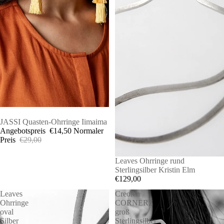
SALE
JASSI Quasten-Ohrringe Iimaima
Angebotspreis
€14,50
Normaler
Preis
€29,00
Leaves Ohrringe rund
Sterlingsilber Kristin Elm
€129,00
Leaves
Creolen
Ohrringe
CORNERS
oval
groß
Silber
Sterlingsilber