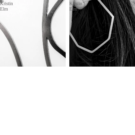
Kristin
Kristin
Elm
Elm
Leaves Ohrringe oval Silber
Creolen CORNERS groß
Kristin Elm
Sterlingsilber Kristin Elm
€129,00
€199,00