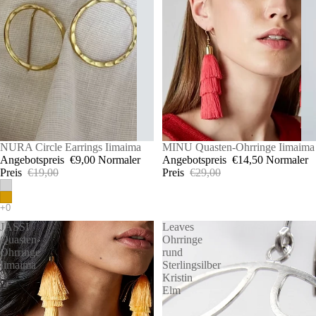
SALE
MINU Quasten-Ohrringe Iimaima
SALE
NURA Circle Earrings Iimaima
Angebotspreis
€14,50
Normaler
Angebotspreis
€9,00
Normaler
Preis
€29,00
Preis
€19,00
JASSI
Leaves
Quasten-
Ohrringe
Ohrringe
rund
Iimaima
Sterlingsilber
Kristin
Elm