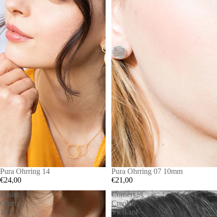
Pura Ohrring 14
Pura Ohrring 07 10mm
€24,00
€21,00
Basics
Corners
Ohrring
Creolen
19
Vierkant