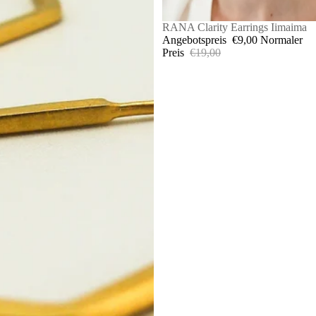
SALE
RANA Clarity Earrings Iimaima
Angebotspreis
€9,00
Normaler
Preis
€19,00