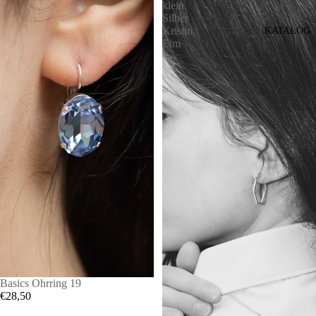
klein
Silber
Kristin
KATALOG
Elm
Basics Ohrring 19
€28,50