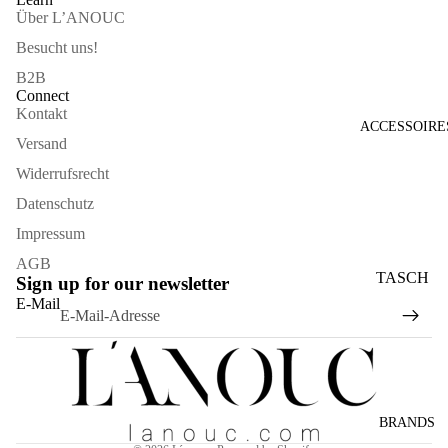
Über L’ANOUC
Besucht uns!
B2B
Connect
Kontakt
ACCESSOIRE
Versand
Widerrufsrecht
Datenschutz
Impressum
AGB
TASCH
Sign up for our newsletter
Widerrufsrecht
EN
E-Mail
Datenschutzerklärung
SONNE
AGB
NBRILL
Versand
EN
Kontaktinformationen
SCHAL
BRANDS
Impressum
S