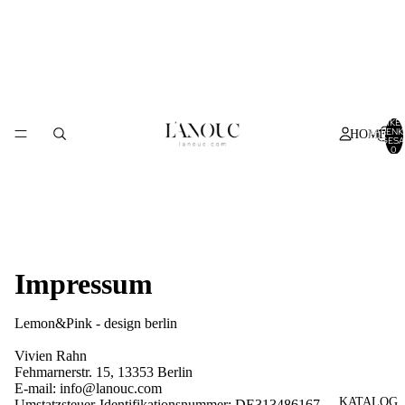
ARTIKEL
WARENK
HOME
INSGESA
0
Impressum
Lemon&Pink - design berlin
Vivien Rahn
Fehmarnerstr. 15, 13353
Berlin
E-mail: info@lanouc.com
KATALOG
Umstatzsteuer-Identifikationsnummer: DE313486167