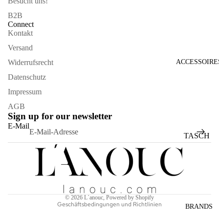
Besucht uns!
B2B
Connect
Kontakt
Versand
Widerrufsrecht
ACCESSOIRE
Datenschutz
Impressum
AGB
Sign up for our newsletter
Widerrufsrecht
E-Mail
Datenschutzerklärung
TASCH
AGB
EN
Versand
SONNE
Kontaktinformationen
NBRILL
Impressum
EN
© 2026
L´anouc
, Powered by Shopify
Geschäftsbedingungen und Richtlinien
SCHAL
BRANDS
S