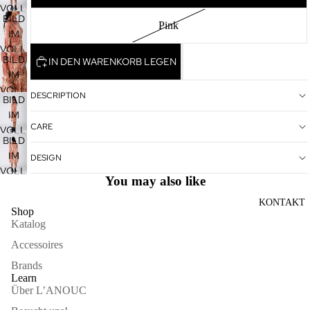
VOLLBILDMODUS
BILD
ÖFFNEN
Pink
IM
VOLLBILDMODUS
BILD
IN DEN WARENKORB LEGEN
ÖFFNEN
IM
VOLLBILDMODUS
DESCRIPTION
BILD
ÖFFNEN
IM
CARE
VOLLBILDMODUS
BILD
ÖFFNEN
IM
DESIGN
VOLLBILDMODUS
You may also like
ÖFFNEN
KONTAKT
Shop
Katalog
Accessoires
Brands
Learn
Über L’ANOUC