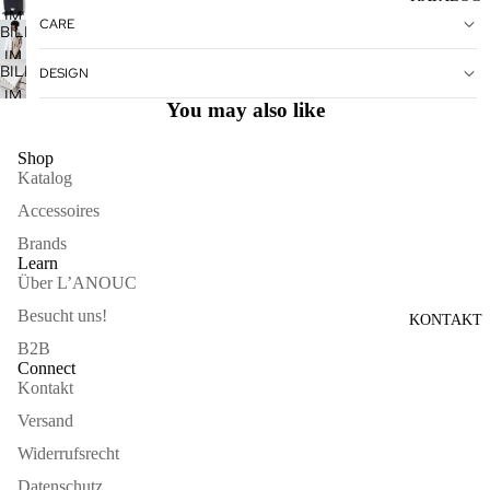
VOLLBILDMODUS
IM
ÖFFNEN
CARE
BILD
VOLLBILDMODUS
IM
ÖFFNEN
BILD
DESIGN
VOLLBILDMODUS
IM
ÖFFNEN
You may also like
VOLLBILDMODUS
ÖFFNEN
Shop
Katalog
Accessoires
Brands
Learn
Über L’ANOUC
Besucht uns!
KONTAKT
B2B
Connect
Kontakt
Versand
Widerrufsrecht
Datenschutz