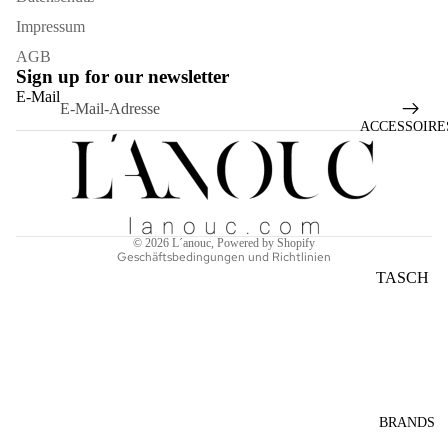
Impressum
AGB
Sign up for our newsletter
Widerrufsrecht
E-Mail
Datenschutzerklärung
ACCESSOIRE
AGB
Versand
Kontaktinformationen
Impressum
© 2026
L´anouc
, Powered by Shopify
Geschäftsbedingungen und Richtlinien
TASCH
EN
SONNE
NBRILL
EN
SCHAL
BRANDS
S