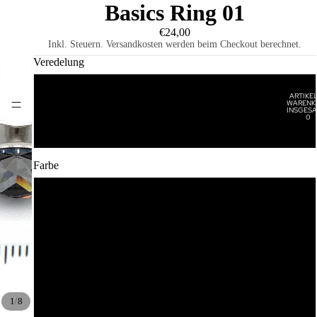
Basics Ring 01
€24,00
Inkl. Steuern. Versandkosten werden beim Checkout berechnet.
Veredelung
Rhodiniert
ARTIKEL
WARENK
HOME
INSGESA
0
Vergoldet
Farbe
Crystal
Silver Night
Vintage Rose
/
1
8
Siam
KATALOG