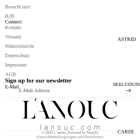
Besucht uns!
STULPE
B2B
N
Connect
STIRNB
Kontakt
ÄNDER
Versand
ASTRID
Widerrufsrecht
BERLIN
Datenschutz
CACCO
Impressum
JEWELL
ERY
AGB
Sign up for our newsletter
Widerrufsrecht
EVER&
BEKLEIDUN
E-Mail
ANON
Datenschutzerklärung
AGB
FREIBE
Versand
RG
KNITW
Kontaktinformationen
EAR
Impressum
CARDI
© 2026
L´anouc
, Powered by Shopify
IIMAIM
Geschäftsbedingungen und Richtlinien
GANS