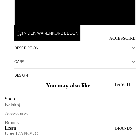
Lt. Grey Opal Del.
Ocean Delite
IN DEN WARENKORB LEGEN
ACCESSOIRE
DESCRIPTION
CARE
DESIGN
TASCH
You may also like
EN
Shop
SONNE
Katalog
NBRILL
Accessoires
EN
Brands
SCHAL
Learn
BRANDS
Über L’ANOUC
S