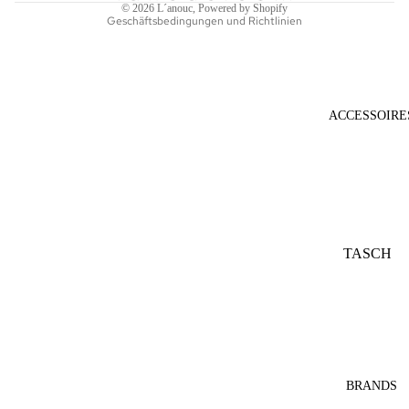
© 2026
L´anouc
, Powered by Shopify
Geschäftsbedingungen und Richtlinien
ACCESSOIRE
TASCH
EN
SONNE
NBRILL
EN
SCHAL
BRANDS
S