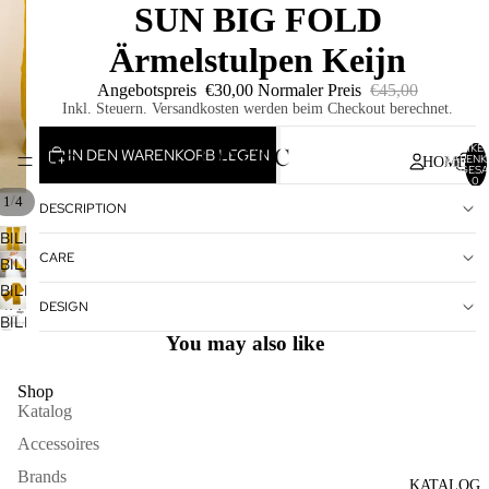
SUN BIG FOLD
Ärmelstulpen Keijn
Angebotspreis
€30,00
Normaler Preis
€45,00
Inkl. Steuern. Versandkosten werden beim Checkout berechnet.
ARTIKEL
IN DEN WARENKORB LEGEN
WARENK
HOME
INSGESA
0
/
1
4
DESCRIPTION
BILD
CARE
IM
BILD
VOLLBILDMODUS
IM
BILD
DESIGN
ÖFFNEN
VOLLBILDMODUS
IM
BILD
ÖFFNEN
VOLLBILDMODUS
You may also like
IM
ÖFFNEN
VOLLBILDMODUS
Shop
ÖFFNEN
Katalog
Accessoires
Brands
KATALOG