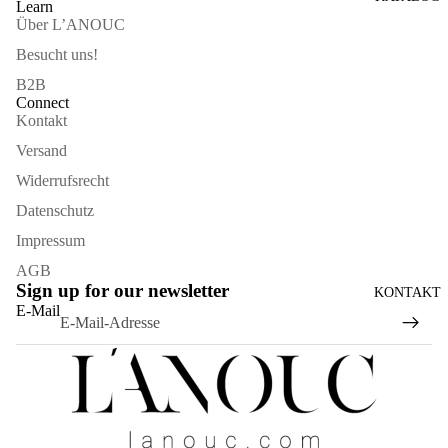
Learn
Über L’ANOUC
Besucht uns!
B2B
Connect
Kontakt
Versand
Widerrufsrecht
Datenschutz
Impressum
AGB
Sign up for our newsletter
KONTAKT
Widerrufsrecht
E-Mail
Datenschutzerklärung
AGB
Versand
Kontaktinformationen
Impressum