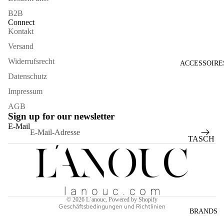
B2B
Connect
Kontakt
Versand
Widerrufsrecht
ACCESSOIRE
Datenschutz
Impressum
AGB
Sign up for our newsletter
Widerrufsrecht
E-Mail
Datenschutzerklärung
TASCH
AGB
EN
Versand
SONNE
Kontaktinformationen
NBRILL
Impressum
EN
© 2026
L´anouc
, Powered by Shopify
Geschäftsbedingungen und Richtlinien
SCHAL
BRANDS
S