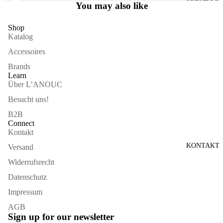
IM
You may also like
ÖFFNEN
VOLLBILDMODUS
ÖFFNEN
Shop
Katalog
Accessoires
Brands
Learn
Über L’ANOUC
Besucht uns!
B2B
Connect
Kontakt
KONTAKT
Versand
Widerrufsrecht
Datenschutz
Impressum
AGB
Sign up for our newsletter
Widerrufsrecht