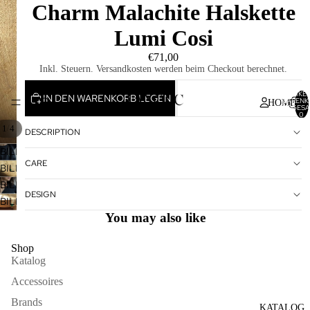
Charm Malachite Halskette
Lumi Cosi
€71,00
Inkl. Steuern. Versandkosten werden beim Checkout berechnet.
ARTIKEL
IN DEN WARENKORB LEGEN
WARENK
HOME
INSGESA
0
/
1
4
DESCRIPTION
BILD
CARE
IM
BILD
VOLLBILDMODUS
IM
BILD
DESIGN
ÖFFNEN
VOLLBILDMODUS
IM
BILD
ÖFFNEN
VOLLBILDMODUS
IM
You may also like
ÖFFNEN
VOLLBILDMODUS
ÖFFNEN
Shop
Katalog
Accessoires
Brands
KATALOG