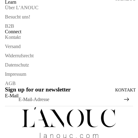
Learn
Über L’ANOUC
Besucht uns!
B2B
Connect
Kontakt
Versand
Widerrufsrecht
Datenschutz
Impressum
AGB
Sign up for our newsletter
KONTAKT
Widerrufsrecht
E-Mail
Datenschutzerklärung
AGB
Versand
Kontaktinformationen
Impressum