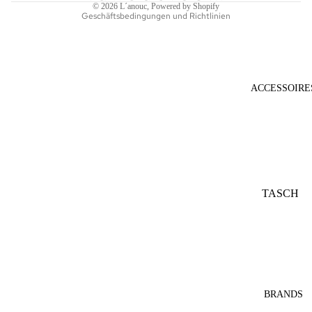
© 2026
L´anouc
, Powered by Shopify
Geschäftsbedingungen und Richtlinien
ACCESSOIRE
TASCH
EN
SONNE
NBRILL
EN
SCHAL
BRANDS
S