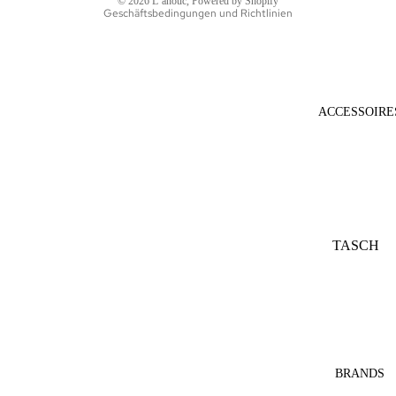
© 2026
L´anouc
, Powered by Shopify
Geschäftsbedingungen und Richtlinien
ACCESSOIRE
TASCH
EN
SONNE
NBRILL
EN
SCHAL
BRANDS
S