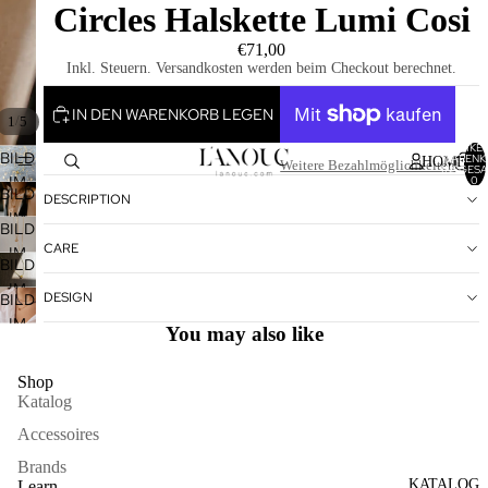
Circles Halskette Lumi Cosi
€71,00
Inkl. Steuern. Versandkosten werden beim Checkout berechnet.
IN DEN WARENKORB LEGEN
/
1
5
ARTIKEL
BILD
WARENK
HOME
Weitere Bezahlmöglichkeiten
INSGESA
IM
0
BILD
DESCRIPTION
VOLLBILDMODUS
IM
BILD
ÖFFNEN
VOLLBILDMODUS
CARE
IM
BILD
ÖFFNEN
VOLLBILDMODUS
IM
DESIGN
BILD
ÖFFNEN
VOLLBILDMODUS
IM
You may also like
ÖFFNEN
VOLLBILDMODUS
ÖFFNEN
Shop
Katalog
Accessoires
Brands
KATALOG
Learn