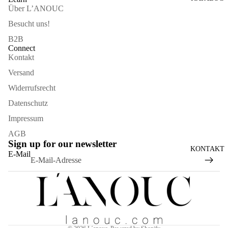
Über L’ANOUC
Besucht uns!
B2B
Connect
Kontakt
Versand
Widerrufsrecht
Datenschutz
Impressum
AGB
Sign up for our newsletter
Widerrufsrecht
KONTAKT
E-Mail
Datenschutzerklärung
AGB
Versand
Kontaktinformationen
Impressum