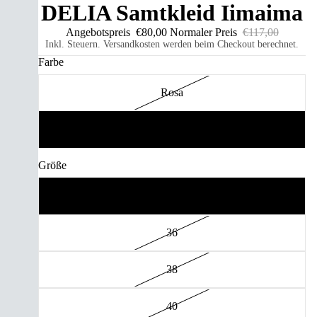
DELIA Samtkleid Iimaima
Angebotspreis
€80,00
Normaler Preis
€117,00
Inkl. Steuern. Versandkosten werden beim Checkout berechnet.
Farbe
Rosa
Schwarz
Größe
34
36
38
40