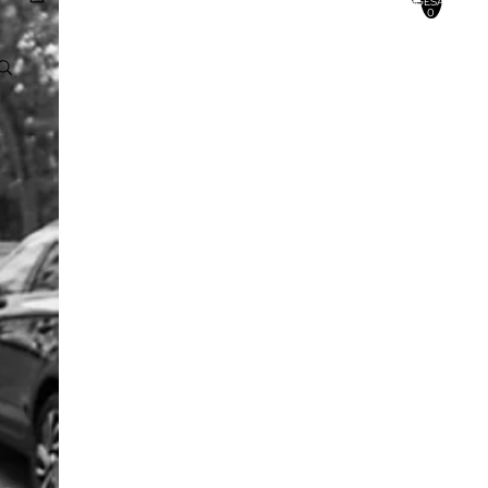
INSGESAMT:
0
Konto
ANDERE ANMELDEOPTIONEN
BESTELLUNGEN
PROFIL