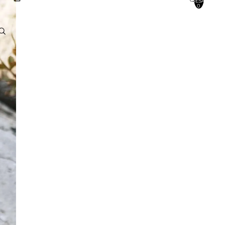
INSGESAMT:
0
Konto
ANDERE ANMELDEOPTIONEN
BESTELLUNGEN
PROFIL