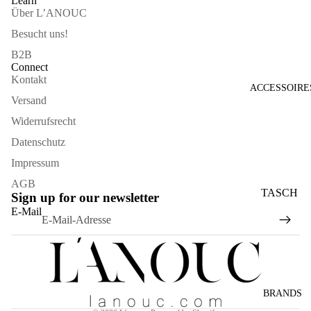
Learn
Über L’ANOUC
Besucht uns!
B2B
Connect
Kontakt
ACCESSOIRE
Versand
Widerrufsrecht
Datenschutz
Impressum
AGB
TASCH
Sign up for our newsletter
Widerrufsrecht
EN
E-Mail
Datenschutzerklärung
SONNE
AGB
NBRILL
Versand
EN
Kontaktinformationen
SCHAL
BRANDS
Impressum
S