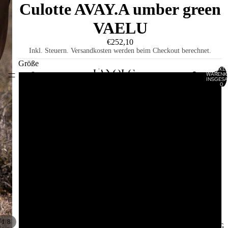
Culotte AVAY.A umber green
VAELU
€252,10
Inkl. Steuern. Versandkosten werden beim Checkout berechnet.
Größe
ARTIKEL
WARENK
HOME
INSGESA
0
32
34
36
38
40
42
/
1
8
KATALOG