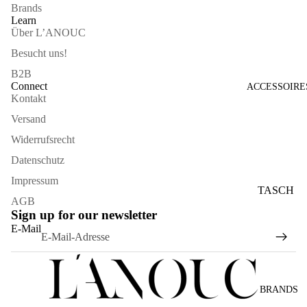
Brands
Learn
Über L’ANOUC
Besucht uns!
B2B
Connect
ACCESSOIRE
Kontakt
Versand
Widerrufsrecht
Datenschutz
Impressum
TASCH
AGB
EN
Sign up for our newsletter
Widerrufsrecht
E-Mail
SONNE
Datenschutzerklärung
NBRILL
AGB
EN
Versand
SCHAL
BRANDS
Kontaktinformationen
S