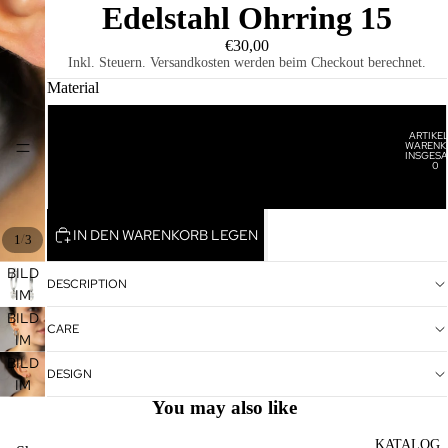
Edelstahl Ohrring 15
€30,00
Inkl. Steuern. Versandkosten werden beim Checkout berechnet.
Material
Edelstahl
ARTIKEL
WARENK
HOME
INSGESA
0
Edelstahl Vergoldet
IN DEN WARENKORB LEGEN
/
1
3
BILD
DESCRIPTION
IM
VOLLBILDMODUS
BILD
CARE
ÖFFNEN
IM
VOLLBILDMODUS
BILD
DESIGN
ÖFFNEN
IM
You may also like
VOLLBILDMODUS
ÖFFNEN
KATALOG