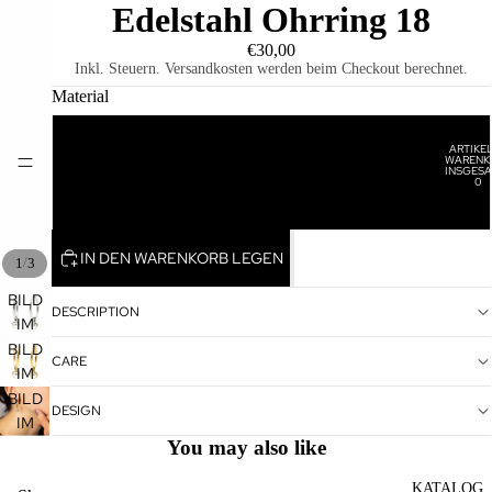
Edelstahl Ohrring 18
€30,00
Inkl. Steuern. Versandkosten werden beim Checkout berechnet.
Material
Edelstahl
ARTIKEL
WARENK
HOME
INSGESA
0
Edelstahl Vergoldet
IN DEN WARENKORB LEGEN
/
1
3
BILD
DESCRIPTION
IM
VOLLBILDMODUS
BILD
CARE
ÖFFNEN
IM
VOLLBILDMODUS
BILD
DESIGN
ÖFFNEN
IM
You may also like
VOLLBILDMODUS
ÖFFNEN
KATALOG