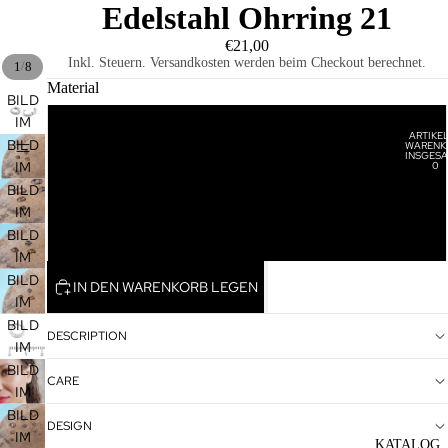
Edelstahl Ohrring 21
€21,00
Inkl. Steuern. Versandkosten werden beim Checkout berechnet.
/
1
8
Material
BILD
IM
Edelstahl
ARTIKEL
VOLLBILDMODUS
BILD
WARENK
HOME
INSGESA
ÖFFNEN
IM
0
Edelstahl Vergoldet
VOLLBILDMODUS
BILD
ÖFFNEN
IM
VOLLBILDMODUS
BILD
Edelstahl Rosévergoldet
ÖFFNEN
IM
VOLLBILDMODUS
BILD
IN DEN WARENKORB LEGEN
ÖFFNEN
IM
VOLLBILDMODUS
BILD
DESCRIPTION
ÖFFNEN
IM
VOLLBILDMODUS
BILD
CARE
ÖFFNEN
IM
VOLLBILDMODUS
BILD
DESIGN
ÖFFNEN
IM
KATALOG