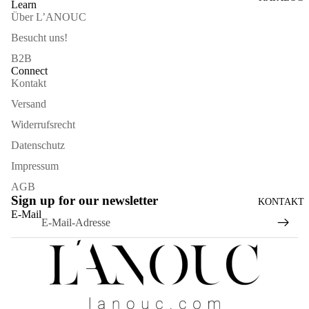
Learn
Über L’ANOUC
Besucht uns!
B2B
Connect
Kontakt
Versand
Widerrufsrecht
Datenschutz
Impressum
AGB
Sign up for our newsletter
KONTAKT
Widerrufsrecht
E-Mail
Datenschutzerklärung
AGB
Versand
Kontaktinformationen
Impressum