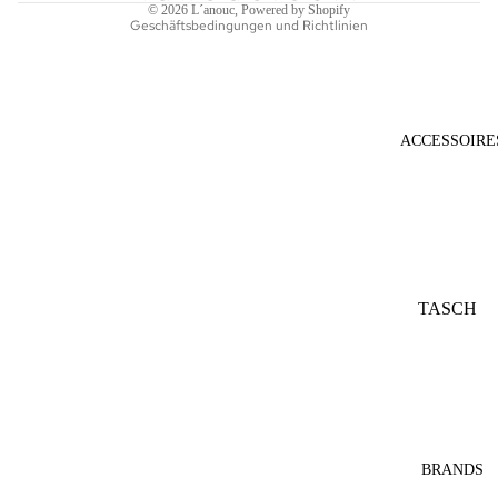
© 2026
L´anouc
, Powered by Shopify
Geschäftsbedingungen und Richtlinien
ACCESSOIRE
TASCH
EN
SONNE
NBRILL
EN
SCHAL
BRANDS
S