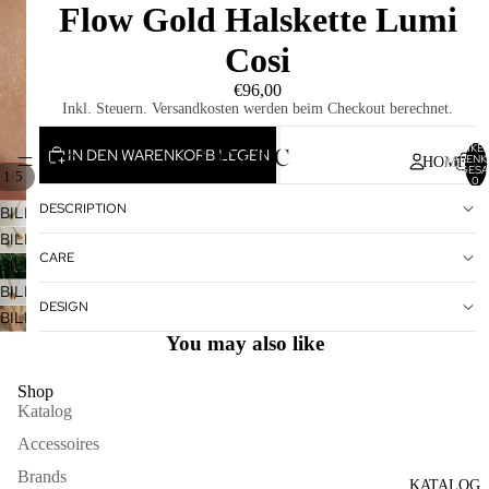
Flow Gold Halskette Lumi
Cosi
€96,00
Inkl. Steuern. Versandkosten werden beim Checkout berechnet.
ARTIKEL
IN DEN WARENKORB LEGEN
WARENK
HOME
INSGESA
/
1
5
0
DESCRIPTION
BILD
IM
BILD
CARE
VOLLBILDMODUS
IM
BILD
ÖFFNEN
VOLLBILDMODUS
IM
BILD
DESIGN
ÖFFNEN
VOLLBILDMODUS
IM
BILD
ÖFFNEN
VOLLBILDMODUS
You may also like
IM
ÖFFNEN
VOLLBILDMODUS
ÖFFNEN
Shop
Katalog
Accessoires
Brands
KATALOG