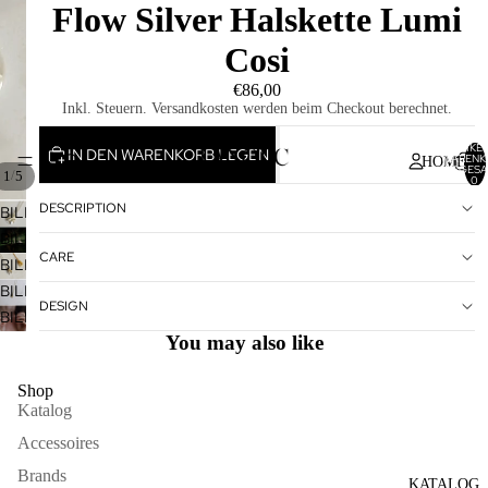
Flow Silver Halskette Lumi
Cosi
€86,00
Inkl. Steuern. Versandkosten werden beim Checkout berechnet.
ARTIKEL
IN DEN WARENKORB LEGEN
WARENK
HOME
INSGESA
/
1
5
0
DESCRIPTION
BILD
IM
BILD
CARE
VOLLBILDMODUS
IM
BILD
ÖFFNEN
VOLLBILDMODUS
IM
BILD
DESIGN
ÖFFNEN
VOLLBILDMODUS
IM
BILD
ÖFFNEN
VOLLBILDMODUS
IM
You may also like
ÖFFNEN
VOLLBILDMODUS
ÖFFNEN
Shop
Katalog
Accessoires
Brands
KATALOG