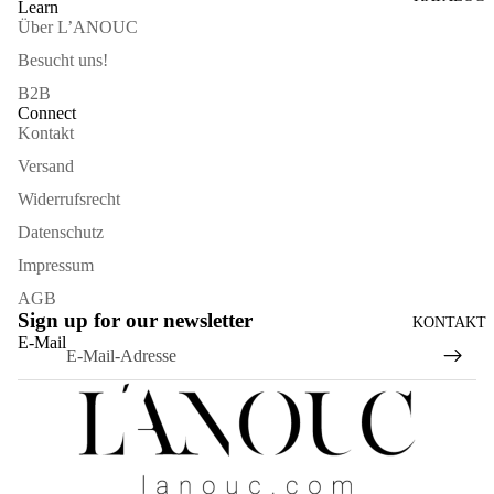
Learn
Über L’ANOUC
Besucht uns!
B2B
Connect
Kontakt
Versand
Widerrufsrecht
Datenschutz
Impressum
AGB
Sign up for our newsletter
KONTAKT
Widerrufsrecht
E-Mail
Datenschutzerklärung
AGB
Versand
Kontaktinformationen
Impressum