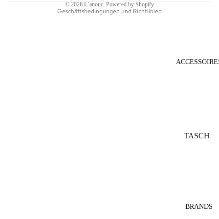
© 2026
L´anouc
, Powered by Shopify
Geschäftsbedingungen und Richtlinien
ACCESSOIRE
TASCH
EN
SONNE
NBRILL
EN
SCHAL
BRANDS
S