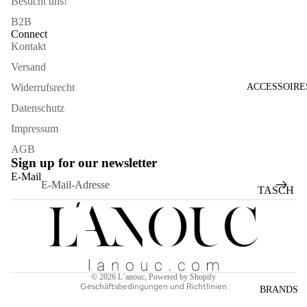
Besucht uns!
B2B
Connect
Kontakt
Versand
Widerrufsrecht
ACCESSOIRE
Datenschutz
Impressum
AGB
Sign up for our newsletter
Widerrufsrecht
E-Mail
Datenschutzerklärung
TASCH
AGB
EN
Versand
SONNE
Kontaktinformationen
NBRILL
Impressum
EN
© 2026
L´anouc
, Powered by Shopify
Geschäftsbedingungen und Richtlinien
SCHAL
BRANDS
S