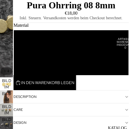
Pura Ohrring 08 8mm
€18,00
Inkl. Steuern. Versandkosten werden beim Checkout berechnet.
Material
Vergoldet
ARTIKEL
WARENK
HOME
INSGESA
0
Rosévergoldet
Rhodiniert
/
1
4
BILD
IN DEN WARENKORB LEGEN
IM
VOLLBILDMODUS
BILD
DESCRIPTION
ÖFFNEN
IM
VOLLBILDMODUS
BILD
CARE
ÖFFNEN
IM
VOLLBILDMODUS
BILD
DESIGN
ÖFFNEN
IM
KATALOG