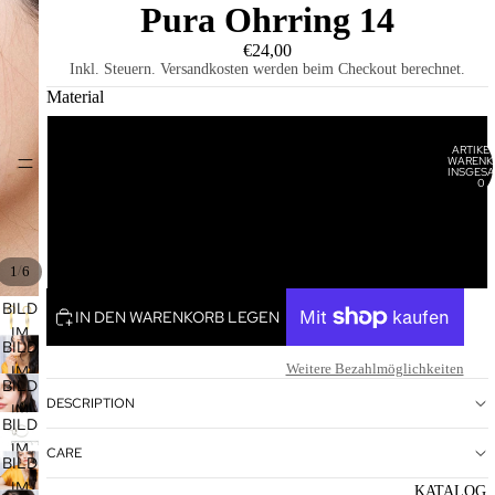
Pura Ohrring 14
€24,00
Inkl. Steuern. Versandkosten werden beim Checkout berechnet.
Material
Vergoldet
ARTIKEL
WARENK
HOME
INSGESA
0
Rosévergoldet
Rhodiniert
/
1
6
BILD
IN DEN WARENKORB LEGEN
IM
BILD
VOLLBILDMODUS
Weitere Bezahlmöglichkeiten
IM
ÖFFNEN
BILD
VOLLBILDMODUS
DESCRIPTION
IM
ÖFFNEN
BILD
VOLLBILDMODUS
IM
CARE
ÖFFNEN
BILD
VOLLBILDMODUS
IM
KATALOG