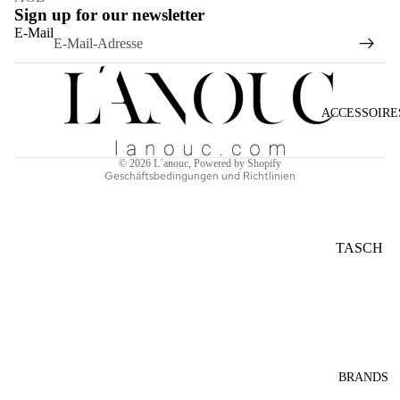
Sign up for our newsletter
Widerrufsrecht
E-Mail
Datenschutzerklärung
AGB
Versand
ACCESSOIRE
Kontaktinformationen
Impressum
© 2026
L´anouc
, Powered by Shopify
Geschäftsbedingungen und Richtlinien
TASCH
EN
SONNE
NBRILL
EN
SCHAL
BRANDS
S