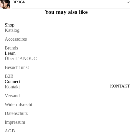
ÖFFNEN
BILD
DESIGN
VOLLBILDMODUS
IM
ÖFFNEN
You may also like
VOLLBILDMODUS
ÖFFNEN
Shop
Katalog
Accessoires
Brands
Learn
Über L’ANOUC
Besucht uns!
B2B
Connect
KONTAKT
Kontakt
Versand
Widerrufsrecht
Datenschutz
Impressum
AGB