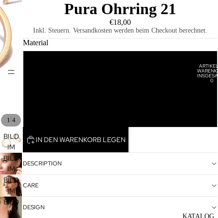
Pura Ohrring 21
€18,00
Inkl. Steuern. Versandkosten werden beim Checkout berechnet.
Material
Vergoldet
ARTIKEL
WARENK
HOME
INSGESA
0
Rosévergoldet
Rhodiniert
/
1
4
BILD
IN DEN WARENKORB LEGEN
IM
VOLLBILDMODUS
BILD
DESCRIPTION
ÖFFNEN
IM
VOLLBILDMODUS
BILD
CARE
ÖFFNEN
IM
VOLLBILDMODUS
BILD
DESIGN
ÖFFNEN
IM
KATALOG