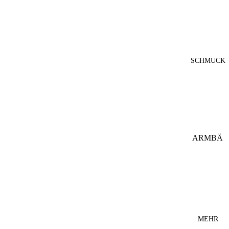
A
HOSEN
IKIALA
KLEIDE
KEIJN
R
FASHIO
SCHMUCK
LEGGIN
N
S
KRISTI
MÄNTE
N ELM
L
MINZA
MÜTZE
JEWELL
N
ERY
ARMBÄ
NDER
OBERT
LUMI
EILE
COSI
OHRRIN
OVERA
MERIE
GE
LLS
M
OHRST
LEBDIR
RÖCKE
ECKER
MEHR
I
SCHAL