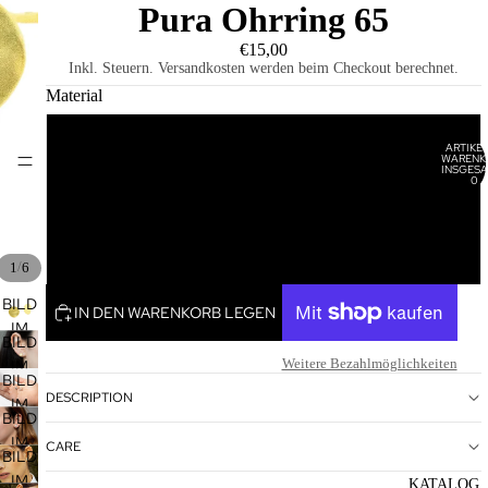
Pura Ohrring 65
€15,00
Inkl. Steuern. Versandkosten werden beim Checkout berechnet.
Material
Vergoldet
ARTIKEL
WARENK
HOME
INSGESA
0
Rhodiniert
Rosévergoldet
/
1
6
BILD
IN DEN WARENKORB LEGEN
IM
BILD
VOLLBILDMODUS
Weitere Bezahlmöglichkeiten
IM
ÖFFNEN
BILD
VOLLBILDMODUS
DESCRIPTION
IM
ÖFFNEN
BILD
VOLLBILDMODUS
IM
CARE
ÖFFNEN
BILD
VOLLBILDMODUS
IM
KATALOG