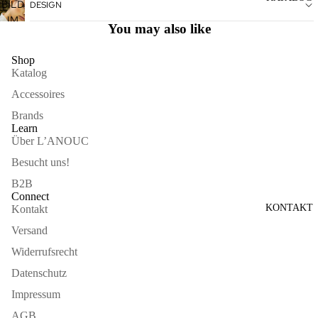
ÖFFNEN
BILD
DESIGN
VOLLBILDMODUS
IM
ÖFFNEN
You may also like
VOLLBILDMODUS
ÖFFNEN
Shop
Katalog
Accessoires
Brands
Learn
Über L’ANOUC
Besucht uns!
B2B
Connect
KONTAKT
Kontakt
Versand
Widerrufsrecht
Datenschutz
Impressum
AGB