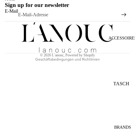
Sign up for our newsletter
Widerrufsrecht
E-Mail
Datenschutzerklärung
AGB
Versand
ACCESSOIRE
Kontaktinformationen
Impressum
© 2026
L´anouc
, Powered by Shopify
Geschäftsbedingungen und Richtlinien
TASCH
EN
SONNE
NBRILL
EN
SCHAL
BRANDS
S