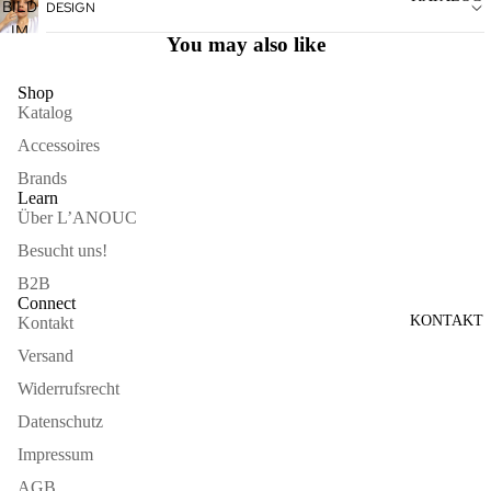
ÖFFNEN
BILD
DESIGN
VOLLBILDMODUS
IM
ÖFFNEN
You may also like
VOLLBILDMODUS
ÖFFNEN
Shop
Katalog
Accessoires
Brands
Learn
Über L’ANOUC
Besucht uns!
B2B
Connect
KONTAKT
Kontakt
Versand
Widerrufsrecht
Datenschutz
Impressum
AGB