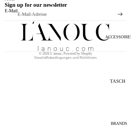
Sign up for our newsletter
Widerrufsrecht
E-Mail
Datenschutzerklärung
AGB
Versand
ACCESSOIRE
Kontaktinformationen
Impressum
© 2026
L´anouc
, Powered by Shopify
Geschäftsbedingungen und Richtlinien
TASCH
EN
SONNE
NBRILL
EN
SCHAL
BRANDS
S