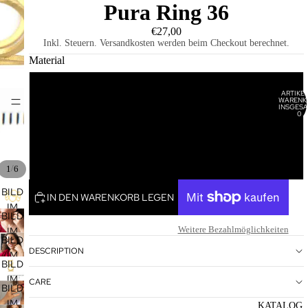
Pura Ring 36
€27,00
Inkl. Steuern. Versandkosten werden beim Checkout berechnet.
Material
Vergoldet
ARTIKEL
WARENK
HOME
INSGESA
0
Rosévergoldet
Rhodiniert
/
1
6
BILD
IN DEN WARENKORB LEGEN
IM
BILD
VOLLBILDMODUS
Weitere Bezahlmöglichkeiten
IM
ÖFFNEN
BILD
VOLLBILDMODUS
DESCRIPTION
IM
ÖFFNEN
BILD
VOLLBILDMODUS
IM
CARE
ÖFFNEN
BILD
VOLLBILDMODUS
IM
KATALOG