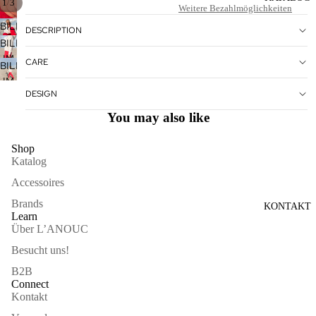
/
1
3
Weitere Bezahlmöglichkeiten
BILD
DESCRIPTION
IM
BILD
VOLLBILDMODUS
IM
CARE
BILD
ÖFFNEN
VOLLBILDMODUS
IM
ÖFFNEN
DESIGN
VOLLBILDMODUS
ÖFFNEN
You may also like
Shop
Katalog
Accessoires
Brands
KONTAKT
Learn
Über L’ANOUC
Besucht uns!
B2B
Connect
Kontakt