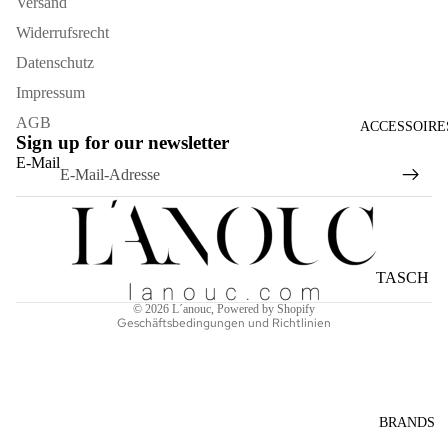
Versand
Widerrufsrecht
Datenschutz
Impressum
AGB
ACCESSOIRE
Sign up for our newsletter
Widerrufsrecht
E-Mail
Datenschutzerklärung
AGB
Versand
Kontaktinformationen
TASCH
Impressum
EN
© 2026
L´anouc
, Powered by Shopify
Geschäftsbedingungen und Richtlinien
SONNE
NBRILL
EN
SCHAL
BRANDS
S