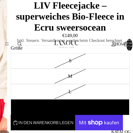
LIV Fleecejacke –
superweiches Bio-Fleece in
Ecru sweersocean
€149,00
ARTIKEL
Inkl. Steuern. Versandkosten werden beim Checkout berechnet.
WARENK
HOME
INSGESA
Größe
0
S
M
L
XL
IN DEN WARENKORB LEGEN
KATALOG