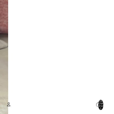
ARTIKEL IM
WARENKORB
INSGESAMT:
0