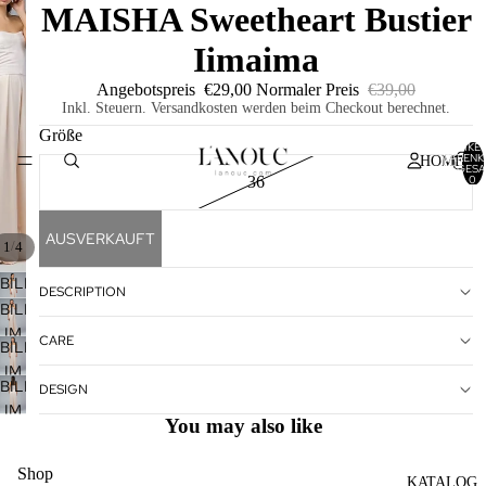
MAISHA Sweetheart Bustier
Iimaima
Angebotspreis
€29,00
Normaler Preis
€39,00
Inkl. Steuern. Versandkosten werden beim Checkout berechnet.
Größe
ARTIKEL
WARENK
HOME
INSGESA
0
36
AUSVERKAUFT
/
1
4
BILD
DESCRIPTION
IM
BILD
VOLLBILDMODUS
IM
CARE
BILD
ÖFFNEN
VOLLBILDMODUS
IM
ÖFFNEN
BILD
DESIGN
VOLLBILDMODUS
IM
ÖFFNEN
You may also like
VOLLBILDMODUS
ÖFFNEN
Shop
KATALOG