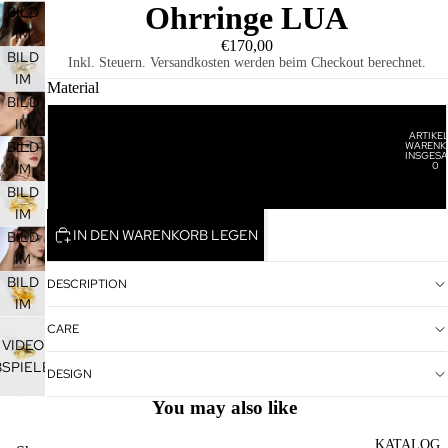
Ohrringe LUA
VOLLBILDMODUS
BILD
ÖFFNEN
IM
€170,00
VOLLBILDMODUS
BILD
Inkl. Steuern. Versandkosten werden beim Checkout berechnet.
ÖFFNEN
IM
Material
VOLLBILDMODUS
BILD
ÖFFNEN
IM
Silber
ARTIKEL
VOLLBILDMODUS
WARENK
BILD
HOME
INSGESA
0
ÖFFNEN
IM
Silber goldplattiert
VOLLBILDMODUS
BILD
ÖFFNEN
IM
IN DEN WARENKORB LEGEN
VOLLBILDMODUS
BILD
ÖFFNEN
IM
VOLLBILDMODUS
BILD
DESCRIPTION
ÖFFNEN
IM
VOLLBILDMODUS
CARE
VIDEO
ÖFFNEN
BSPIELEN
DESIGN
You may also like
KATALOG