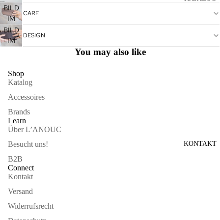
VOLLBILDMODUS
BILD
CARE
ÖFFNEN
IM
VOLLBILDMODUS
BILD
DESIGN
ÖFFNEN
IM
You may also like
VOLLBILDMODUS
ÖFFNEN
Shop
Katalog
Accessoires
Brands
Learn
Über L’ANOUC
KONTAKT
Besucht uns!
B2B
Connect
Kontakt
Versand
Widerrufsrecht