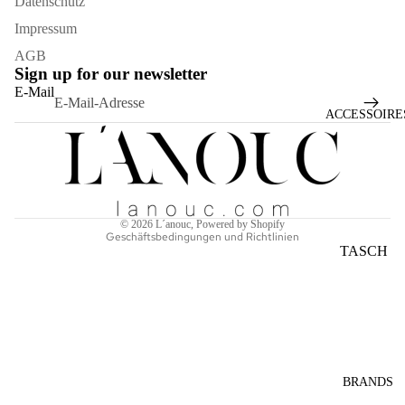
Datenschutz
Impressum
AGB
Sign up for our newsletter
Widerrufsrecht
E-Mail
Datenschutzerklärung
ACCESSOIRE
AGB
Versand
Kontaktinformationen
Impressum
© 2026
L´anouc
, Powered by Shopify
Geschäftsbedingungen und Richtlinien
TASCH
EN
SONNE
NBRILL
EN
SCHAL
BRANDS
S