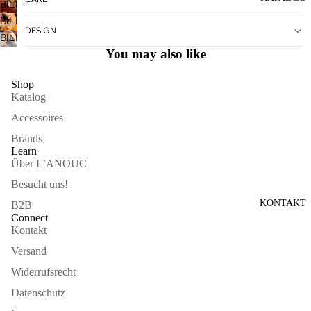
IM
BILD
VOLLBILDMODUS
IM
BILD
DESIGN
ÖFFNEN
VOLLBILDMODUS
IM
BILD
ÖFFNEN
VOLLBILDMODUS
IM
You may also like
ÖFFNEN
VOLLBILDMODUS
ÖFFNEN
Shop
Katalog
Accessoires
Brands
Learn
Über L’ANOUC
Besucht uns!
KONTAKT
B2B
Connect
Kontakt
Versand
Widerrufsrecht
Datenschutz