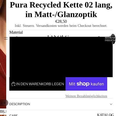
Pura Recycled Kette 02 lang,
in Matt-/Glanzoptik
€28,50
Inkl. Steuern. Versandkosten werden beim Checkout berechnet.
Material
ARTIKEL
WARENK
HOME
INSGESA
0
Rhodiniert
Rosévergoldet
Vergoldet
IN DEN WARENKORB LEGEN
Weitere Bezahlmöglichkeiten
/
1
4
DESCRIPTION
BILD
KATALOG
CARE