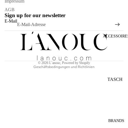
Impressum
AGB
Sign up for our newsletter
Widerrufsrecht
E-Mail
Datenschutzerklärung
AGB
ACCESSOIRE
Versand
Kontaktinformationen
Impressum
© 2026
L´anouc
, Powered by Shopify
Geschäftsbedingungen und Richtlinien
TASCH
EN
SONNE
NBRILL
EN
SCHAL
BRANDS
S