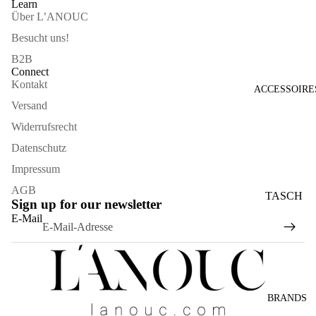
Learn
Über L’ANOUC
Besucht uns!
B2B
Connect
Kontakt
ACCESSOIRE
Versand
Widerrufsrecht
Datenschutz
Impressum
AGB
TASCH
Sign up for our newsletter
Widerrufsrecht
EN
E-Mail
Datenschutzerklärung
SONNE
AGB
NBRILL
Versand
EN
Kontaktinformationen
SCHAL
BRANDS
Impressum
S