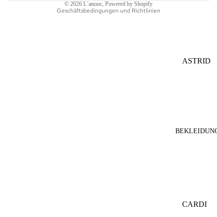
© 2026
L´anouc
, Powered by Shopify
Geschäftsbedingungen und Richtlinien
STULPE
N
STIRNB
ÄNDER
ASTRID
BERLIN
CACCO
JEWELL
ERY
EVER&
BEKLEIDUN
ANON
FREIBE
RG
KNITW
EAR
CARDI
IIMAIM
GANS