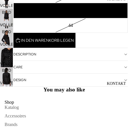
VOLLBILDMODUS
42
ÖFFNEN
BILD
IM
VOLLBILDMODUS
44
ÖFFNEN
BILD
IM
IN DEN WARENKORB LEGEN
VOLLBILDMODUS
ÖFFNEN
BILD
DESCRIPTION
IM
VOLLBILDMODUS
CARE
ÖFFNEN
BILD
IM
DESIGN
VOLLBILDMODUS
KONTAKT
You may also like
ÖFFNEN
Shop
Katalog
Accessoires
Brands