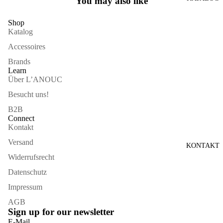
You may also like
VOLLBILDMODUS
ÖFFNEN
Shop
Katalog
Accessoires
Brands
Learn
Über L’ANOUC
Besucht uns!
B2B
Connect
Kontakt
Versand
KONTAKT
Widerrufsrecht
Datenschutz
Impressum
AGB
Sign up for our newsletter
Widerrufsrecht
E-Mail