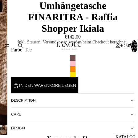
Umhängetasche
FINARITRA - Raffia
Shopper Ikiala
€142,00
ARTIKEL
Inkl. Steuern. Versandkosten werden beim Checkout berechnet.
WARENK
HOME
INSGESA
Farbe
Tee
0
IN DEN WARENKORB LEGEN
DESCRIPTION
CARE
DESIGN
BILD
IM
KATALOG