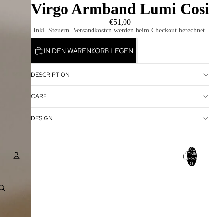
Virgo Armband Lumi Cosi
€51,00
Inkl. Steuern. Versandkosten werden beim Checkout berechnet.
IN DEN WARENKORB LEGEN
DESCRIPTION
CARE
DESIGN
ARTIKEL IM
WARENKORB
INSGESAMT:
0
Konto
ANDERE ANMELDEOPTIONEN
BESTELLUNGEN
PROFIL