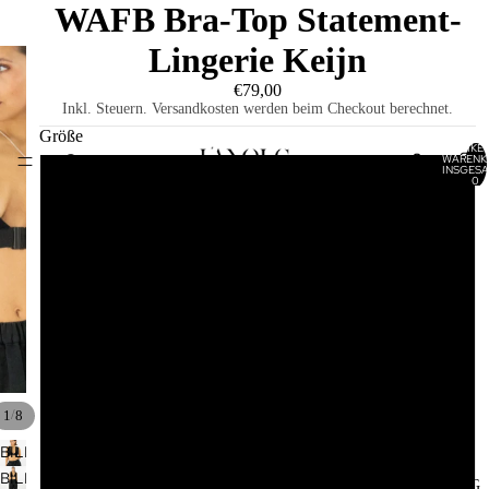
WAFB Bra-Top Statement-
Lingerie Keijn
€79,00
Inkl. Steuern. Versandkosten werden beim Checkout berechnet.
Größe
ARTIKEL
WARENK
HOME
INSGESA
0
70A
70B
70C
75A
75B
/
1
8
BILD
75C
IM
BILD
KATALOG