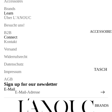
Accessoires
Brands
Learn
Über L’ANOUC
Besucht uns!
ACCESSOIRE
B2B
Connect
Kontakt
Versand
Widerrufsrecht
Datenschutz
TASCH
Impressum
EN
AGB
Sign up for our newsletter
SONNE
Widerrufsrecht
E-Mail
NBRILL
Datenschutzerklärung
EN
AGB
SCHAL
BRANDS
Versand
S