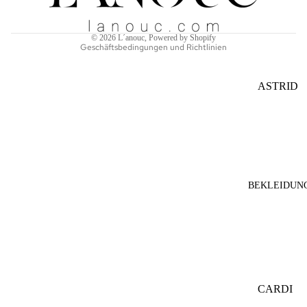
Kontaktinformationen
STULPE
Impressum
N
© 2026
L´anouc
, Powered by Shopify
Geschäftsbedingungen und Richtlinien
STIRNB
ÄNDER
ASTRID
BERLIN
CACCO
JEWELL
ERY
EVER&
BEKLEIDUN
ANON
FREIBE
RG
KNITW
EAR
CARDI
IIMAIM
GANS