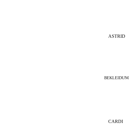
STULPE
N
STIRNB
ÄNDER
ASTRID
BERLIN
CACCO
JEWELL
ERY
EVER&
BEKLEIDUN
ANON
FREIBE
RG
KNITW
EAR
CARDI
IIMAIM
GANS