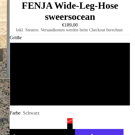
FENJA Wide-Leg-Hose
sweersocean
€189,00
Inkl. Steuern. Versandkosten werden beim Checkout berechnet.
Größe
S
M
L
XL
Farbe
Schwarz