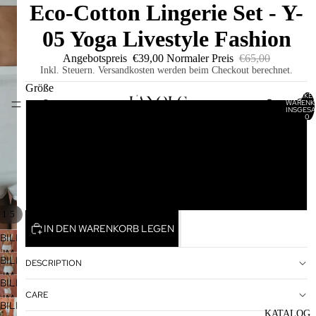
Eco-Cotton Lingerie Set - Y-
05 Yoga Livestyle Fashion
Angebotspreis
€39,00
Normaler Preis
€65,00
Inkl. Steuern. Versandkosten werden beim Checkout berechnet.
Größe
ARTIKEL
WARENK
HOME
INSGESA
0
S
M
L
/
1
5
IN DEN WARENKORB LEGEN
BILD
IM
BILD
DESCRIPTION
VOLLBILDMODUS
IM
BILD
ÖFFNEN
VOLLBILDMODUS
CARE
IM
BILD
ÖFFNEN
VOLLBILDMODUS
KATALOG