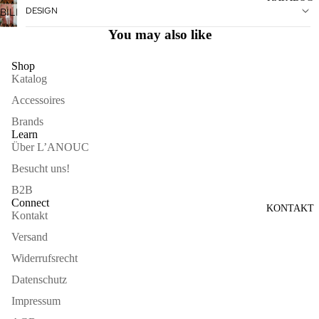
IM
DESIGN
BILD
ÖFFNEN
VOLLBILDMODUS
IM
You may also like
ÖFFNEN
VOLLBILDMODUS
ÖFFNEN
Shop
Katalog
Accessoires
Brands
Learn
Über L’ANOUC
Besucht uns!
B2B
Connect
KONTAKT
Kontakt
Versand
Widerrufsrecht
Datenschutz
Impressum