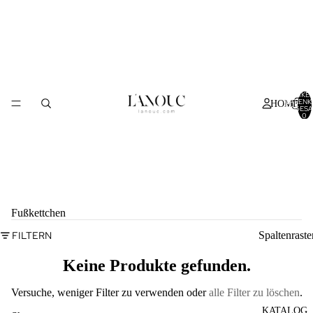
ARTIKEL
WARENK
HOME
INSGESA
0
Fußkettchen
FILTERN
Spaltenraste
Keine Produkte gefunden.
Versuche, weniger Filter zu verwenden oder
alle Filter zu löschen
.
KATALOG