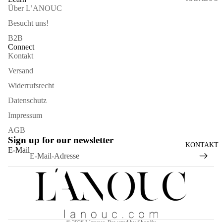
Über L’ANOUC
Besucht uns!
B2B
Connect
Kontakt
Versand
Widerrufsrecht
Datenschutz
Impressum
AGB
Sign up for our newsletter
Widerrufsrecht
KONTAKT
E-Mail
Datenschutzerklärung
AGB
Versand
Kontaktinformationen
Impressum