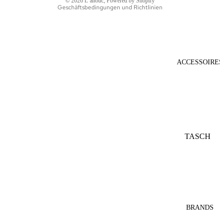
© 2026
L´anouc
, Powered by Shopify
Geschäftsbedingungen und Richtlinien
ACCESSOIRE
TASCH
EN
SONNE
NBRILL
EN
SCHAL
BRANDS
S