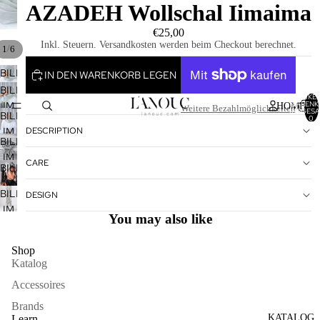
AZADEH Wollschal Iimaima
€25,00
Inkl. Steuern. Versandkosten werden beim Checkout berechnet.
/
1
6
BILD
IN DEN WARENKORB LEGEN
IM
BILD
ARTIKEL
VOLLBILDMODUS
WARENK
IM
HOME
Weitere Bezahlmöglichkeiten
INSGESA
BILD
0
ÖFFNEN
VOLLBILDMODUS
DESCRIPTION
IM
ÖFFNEN
BILD
VOLLBILDMODUS
IM
ÖFFNEN
CARE
BILD
VOLLBILDMODUS
IM
ÖFFNEN
BILD
DESIGN
VOLLBILDMODUS
IM
ÖFFNEN
You may also like
VOLLBILDMODUS
ÖFFNEN
Shop
Katalog
Accessoires
Brands
KATALOG
Learn