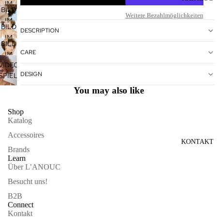
IM
ÖFFNEN
BILD
VOLLBILDMODUS
Weitere Bezahlmöglichkeiten
IM
ÖFFNEN
BILD
VOLLBILDMODUS
DESCRIPTION
IM
ÖFFNEN
BILD
VOLLBILDMODUS
CARE
IM
ÖFFNEN
VOLLBILDMODUS
VIDEO
DESIGN
ÖFFNEN
SPIELEN
You may also like
Shop
Katalog
Accessoires
KONTAKT
Brands
Learn
Über L’ANOUC
Besucht uns!
B2B
Connect
Kontakt