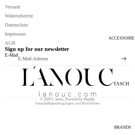
Versand
Widerrufsrecht
Datenschutz
Impressum
ACCESSOIRE
AGB
Sign up for our newsletter
Widerrufsrecht
E-Mail
Datenschutzerklärung
AGB
Versand
TASCH
Kontaktinformationen
EN
Impressum
© 2026
L´anouc
, Powered by Shopify
SONNE
Geschäftsbedingungen und Richtlinien
NBRILL
EN
SCHAL
BRANDS
S