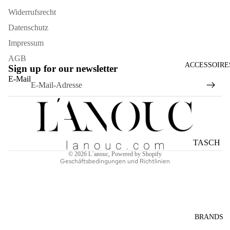
Widerrufsrecht
Datenschutz
Impressum
AGB
ACCESSOIRE
Sign up for our newsletter
Widerrufsrecht
E-Mail
Datenschutzerklärung
AGB
Versand
Kontaktinformationen
TASCH
Impressum
© 2026
L´anouc
, Powered by Shopify
EN
Geschäftsbedingungen und Richtlinien
SONNE
NBRILL
EN
SCHAL
BRANDS
S