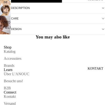
ÖFFNEN
IM
VOLLBILDMODUS
BILD
DESCRIPTION
ÖFFNEN
IM
VOLLBILDMODUS
CARE
VIDEO
ÖFFNEN
BSPIELEN
DESIGN
You may also like
Shop
Katalog
Accessoires
Brands
KONTAKT
Learn
Über L’ANOUC
Besucht uns!
B2B
Connect
Kontakt
Versand