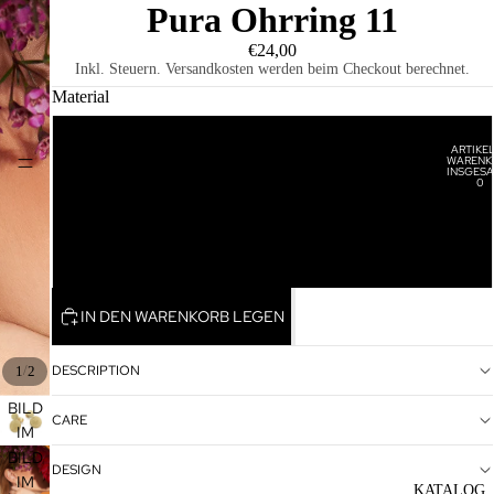
Pura Ohrring 11
€24,00
Inkl. Steuern. Versandkosten werden beim Checkout berechnet.
Material
Vergoldet
ARTIKEL
WARENK
HOME
INSGESA
0
Rosévergoldet
Rhodiniert
IN DEN WARENKORB LEGEN
DESCRIPTION
/
1
2
BILD
CARE
IM
VOLLBILDMODUS
BILD
DESIGN
ÖFFNEN
IM
KATALOG