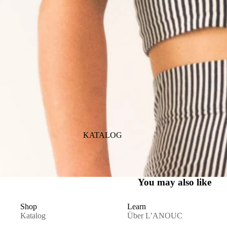
KATALOG
You may also like
Shop
Learn
Katalog
Über L’ANOUC