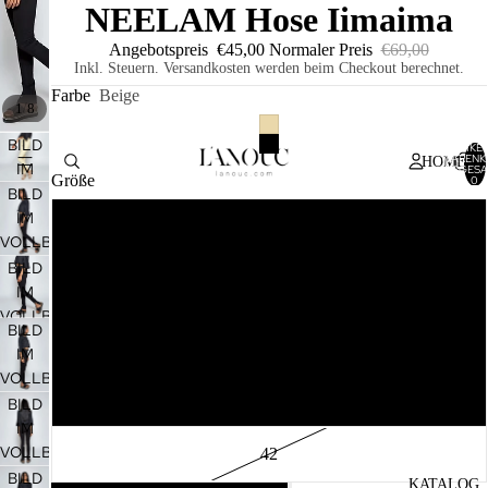
NEELAM Hose Iimaima
Angebotspreis
€45,00
Normaler Preis
€69,00
Inkl. Steuern. Versandkosten werden beim Checkout berechnet.
Farbe
Beige
/
1
8
BILD
ARTIKEL
WARENK
HOME
IM
INSGESA
Größe
0
VOLLBILDMODUS
BILD
ÖFFNEN
IM
34
VOLLBILDMODUS
ÖFFNEN
BILD
36
IM
VOLLBILDMODUS
BILD
ÖFFNEN
38
IM
VOLLBILDMODUS
40
ÖFFNEN
BILD
IM
VOLLBILDMODUS
42
ÖFFNEN
BILD
KATALOG