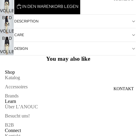
IM
IN DEN WARENKORB LEGEN
VOLLBILDMODUS
ÖFFNEN
BILD
DESCRIPTION
IM
VOLLBILDMODUS
CARE
ÖFFNEN
BILD
IM
DESIGN
VOLLBILDMODUS
You may also like
ÖFFNEN
Shop
Katalog
Accessoires
KONTAKT
Brands
Learn
Über L’ANOUC
Besucht uns!
B2B
Connect
Kontakt