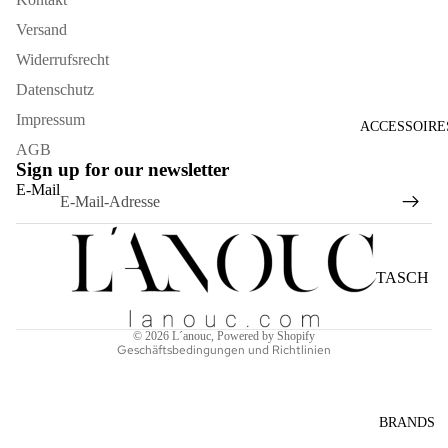
Versand
Widerrufsrecht
Datenschutz
Impressum
ACCESSOIRE
AGB
Sign up for our newsletter
Widerrufsrecht
E-Mail
Datenschutzerklärung
AGB
Versand
TASCH
Kontaktinformationen
EN
Impressum
SONNE
© 2026
L´anouc
, Powered by Shopify
Geschäftsbedingungen und Richtlinien
NBRILL
EN
SCHAL
BRANDS
S