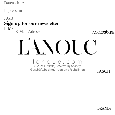
Datenschutz
Impressum
AGB
Sign up for our newsletter
Widerrufsrecht
E-Mail
Datenschutzerklärung
ACCESSOIRE
AGB
Versand
Kontaktinformationen
Impressum
© 2026
L´anouc
, Powered by Shopify
Geschäftsbedingungen und Richtlinien
TASCH
EN
SONNE
NBRILL
EN
SCHAL
BRANDS
S