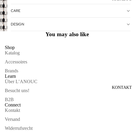
ÖFFNEN
VOLLBILDMODUS
IM
BILD
ÖFFNEN
CARE
VOLLBILDMODUS
IM
BILD
ÖFFNEN
VOLLBILDMODUS
IM
BILD
DESIGN
ÖFFNEN
VOLLBILDMODUS
IM
BILD
ÖFFNEN
VOLLBILDMODUS
IM
You may also like
ÖFFNEN
VOLLBILDMODUS
ÖFFNEN
Shop
Katalog
Accessoires
Brands
Learn
Über L’ANOUC
KONTAKT
Besucht uns!
B2B
Connect
Kontakt
Versand
Widerrufsrecht